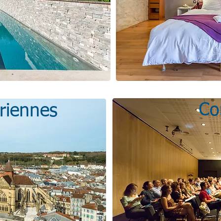
Co
riennes