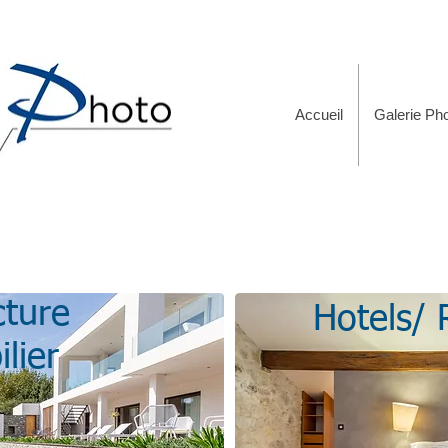
Accueil
Galerie Pho
cture
Hotels/ 
lier